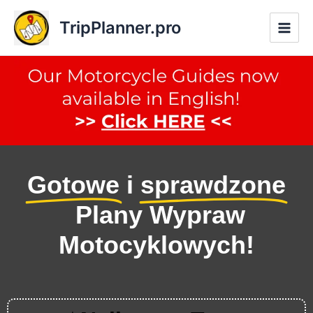
Przejdź
TripPlanner.pro
do
treści
Gotowe
i
sprawdzone
Plany Wypraw
Motocyklowych!