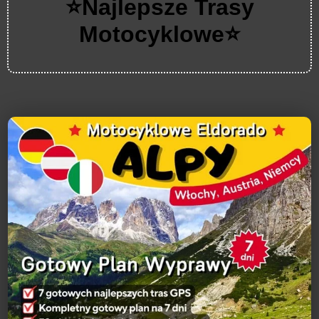
⭐
Najlepsze Trasy
Motocyklowe
⭐