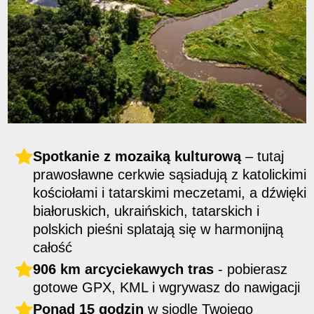
Spotkanie z
mozaiką kulturową
– tutaj
prawosławne cerkwie sąsiadują z katolickimi
kościołami i tatarskimi meczetami, a dźwięki
białoruskich, ukraińskich, tatarskich i
polskich pieśni splatają się w harmonijną
całość
906 km arcyciekawych tras
- pobierasz
gotowe GPX, KML i wgrywasz do nawigacji
Ponad 15 godzin
w siodle Twojego