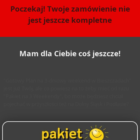
Poczekaj! Twoje zamówienie nie
jest jeszcze kompletne
Mam dla Ciebie coś jeszcze!
"Gotowy Plan
na 3-dniowy weekend w Bieszczadach
"
jest już Twój, ale co powiesz na to żeby mieć od razu
"Pakiet na 3 Weekendy",
bo może będziesz chciał
pojechać w przyszłości też na Dolny Śląsk i Podlasie?