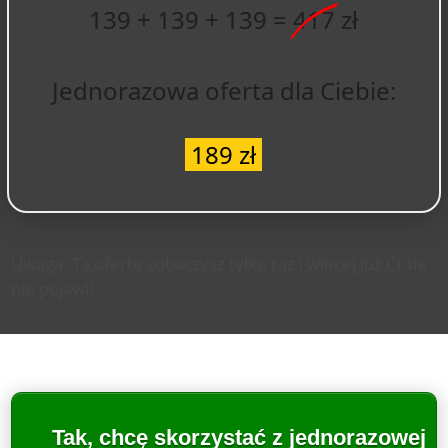
139 + 139 + 139 =
417
zł
Jednorazowa oferta dla Ciebie:
189 zł
Uwaga: Tą ofertę zobaczysz tylko raz i więcej już Ci się
nie pojawi!
Tak, chcę skorzystać z jednorazowej