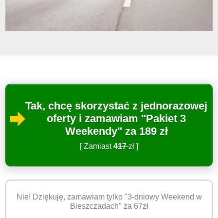
Tak, chcę skorzystać z jednorazowej
oferty i zamawiam "Pakiet 3
Weekendy" za 189 zł
[ Zamiast
417
zł ]
Nie! Dziękuję, zamawiam tylko "3-dniowy Weekend w
Bieszczadach" za 67zł