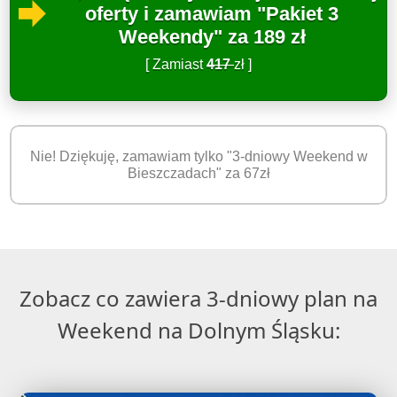
oferty i zamawiam "Pakiet 3
Weekendy" za 189 zł
[ Zamiast
417
zł ]
Nie! Dziękuję, zamawiam tylko "3-dniowy Weekend w
Bieszczadach" za 67zł
Zobacz co zawiera 3-dniowy plan na
Weekend na Dolnym Śląsku: