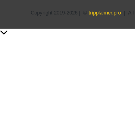
Copyright 2019-2026 | ©
tripplanner.pro
|
Al
Przewijanie
do
góry