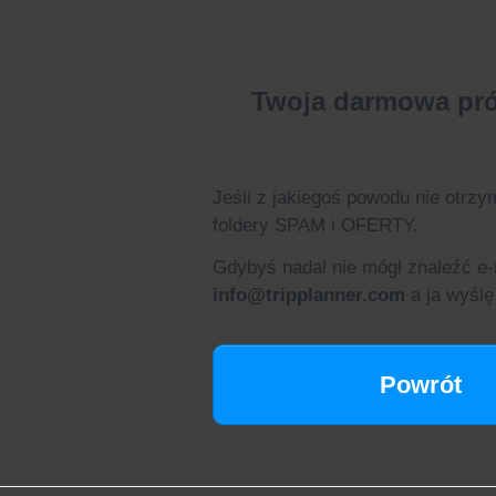
Twoja darmowa prób
Jeśli z jakiegoś powodu nie otrzy
foldery SPAM i OFERTY.
Gdybyś nadal nie mógł znaleźć e-
info@tripplanner.com
a ja wyślę
Powrót