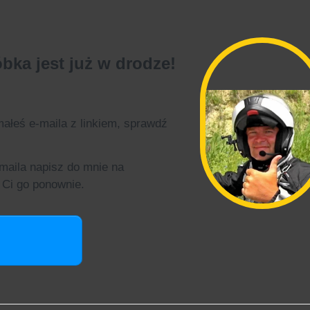
ka jest już w drodze!
małeś e-maila z linkiem, sprawdź
maila napisz do mnie na
 Ci go ponownie.