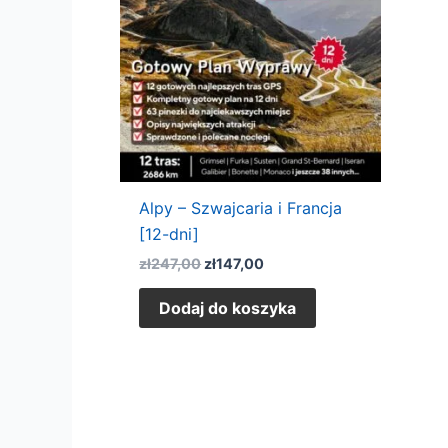
Alpy – Szwajcaria i Francja
[12-dni]
zł
247,00
zł
147,00
Dodaj do koszyka