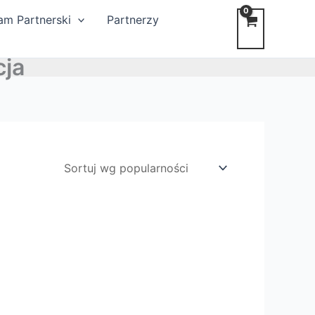
am Partnerski
Partnerzy
cja