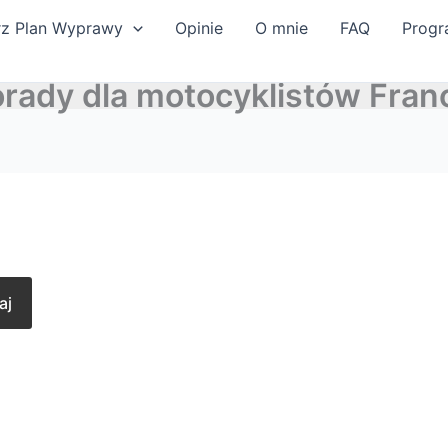
rz Plan Wyprawy
Opinie
O mnie
FAQ
Progr
rady dla motocyklistów Fran
aj