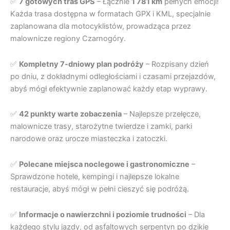
✅
7 gotowych tras GPS
– Łącznie
1 781 km
pełnych emocji!
Każda trasa dostępna w formatach GPX i KML, specjalnie
zaplanowana dla motocyklistów, prowadząca przez
malownicze regiony Czarnogóry.
✅
Kompletny 7-dniowy plan podróży
– Rozpisany dzień
po dniu, z dokładnymi odległościami i czasami przejazdów,
abyś mógł efektywnie zaplanować każdy etap wyprawy.
✅
42 punkty warte zobaczenia
– Najlepsze przełęcze,
malownicze trasy, starożytne twierdze i zamki, parki
narodowe oraz urocze miasteczka i zatoczki.
✅
Polecane miejsca noclegowe i gastronomiczne
–
Sprawdzone hotele, kempingi i najlepsze lokalne
restauracje, abyś mógł w pełni cieszyć się podróżą.
✅
Informacje o nawierzchni i poziomie trudności
– Dla
każdego stylu jazdy, od asfaltowych serpentyn po dzikie