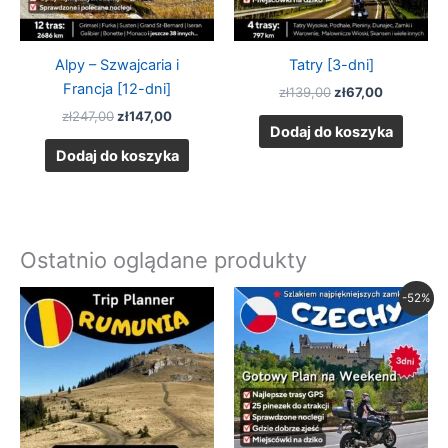
Alpy – Szwajcaria i
Tatry [3-dni]
Francja [12-dni]
zł
139,00
zł
67,00
zł
247,00
zł
147,00
Dodaj do koszyka
Dodaj do koszyka
Ostatnio oglądane produkty
Pierwotna
Aktualna
-52%
cena
cena
wynosiła:
wynosi:
zł139,00.
zł67,00.