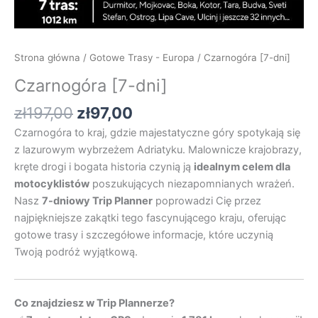
Strona główna
/
Gotowe Trasy - Europa
/ Czarnogóra [7-dni]
Czarnogóra [7-dni]
zł
197,00
zł
97,00
Czarnogóra to kraj, gdzie majestatyczne góry spotykają się
z lazurowym wybrzeżem Adriatyku. Malownicze krajobrazy,
kręte drogi i bogata historia czynią ją
idealnym celem dla
motocyklistów
poszukujących niezapomnianych wrażeń.
Nasz
7-dniowy Trip Planner
poprowadzi Cię przez
najpiękniejsze zakątki tego fascynującego kraju, oferując
gotowe trasy i szczegółowe informacje, które uczynią
Twoją podróż wyjątkową.
Co znajdziesz w Trip Plannerze?