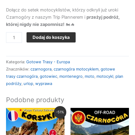
Dołącz do setek motocyklistów, którzy odkryli już uroki
Czarnogóry z naszym Trip Plannerem i
przeżyj podróż,
której nigdy nie zapomnisz!
🏍🔥
Dodaj do koszyka
Kategoria:
Gotowe Trasy - Europa
Znaczników:
czarnogora
,
czarnogóra motocyklem
,
gotowe
trasy czarnogóra
,
gotowiec
,
montenegro
,
moto
,
motocykl
,
plan
podróży
,
urlop
,
wyprawa
Podobne produkty
Pierwotna
Aktualna
-51%
cena
cena
wynosiła:
wynosi:
zł197,00.
zł97,00.