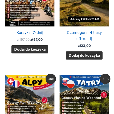
Korsyka [7-dni]
Czarnogóra [4 trasy
off-road]
zł
197,00
zł
97,00
zł
23,00
Dodaj do koszyka
Dodaj do koszyka
Pierwotna
Aktualna
Pierwotna
Aktualna
-40%
-52%
cena
cena
cena
cena
wynosiła:
wynosi:
wynosiła:
wynosi:
zł247,00.
zł147,00.
zł139,00.
zł67,00.