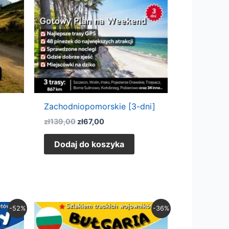
Zachodniopomorskie [3-dni]
zł
139,00
zł
67,00
Dodaj do koszyka
Pierwotna
Aktualna
-52%
-36%
cena
cena
wynosiła:
wynosi: