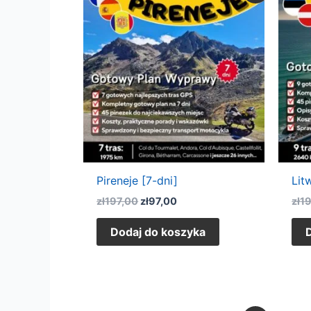
wynosiła:
wynosi:
zł197,00.
zł97,00.
Pireneje [7-dni]
Lit
zł
197,00
zł
97,00
zł
1
Dodaj do koszyka