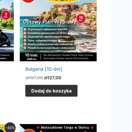
zł197,00.
zł127,00.
Bułgaria [10-dni]
zł
197,00
zł
127,00
Dodaj do koszyka
-40%