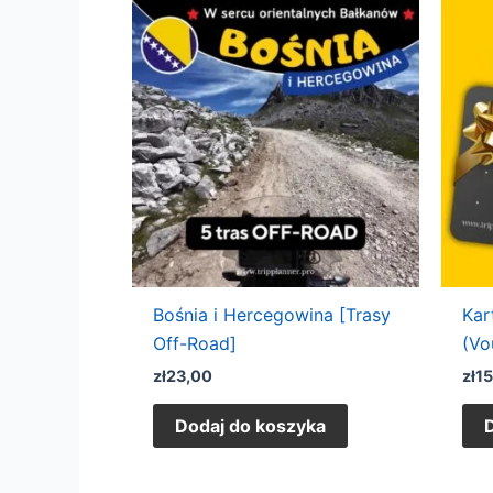
Bośnia i Hercegowina [Trasy
Kar
Off-Road]
(Vo
zł
23,00
zł
1
Dodaj do koszyka