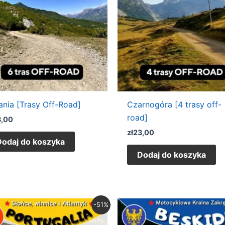
ania [Trasy Off-Road]
Czarnogóra [4 trasy off-
road]
3,00
zł
23,00
Dodaj do koszyka
Dodaj do koszyka
Pierwotna
Aktualna
Pierwotna
Aktualna
-51%
cena
cena
cena
cena
wynosiła:
wynosi:
wynosiła:
wynosi: