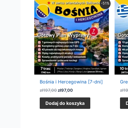
Pierwotna
Aktualna
-51%
cena
cena
wynosiła:
wynosi:
zł197,00.
zł97,00.
Bośnia i Hercegowina [7-dni]
Gre
zł
197,00
zł
97,00
zł
1
Dodaj do koszyka