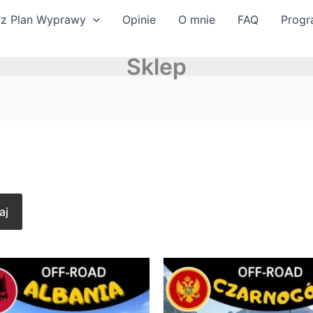
wane
rz Plan Wyprawy
Opinie
O mnie
FAQ
Progr
ości
Sklep
aj