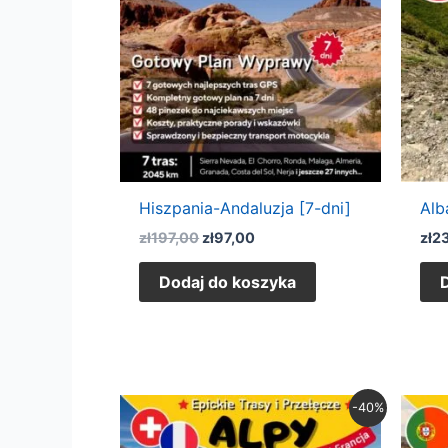
Hiszpania-Andaluzja [7-dni]
Alb
zł
197,00
zł
97,00
zł
2
Dodaj do koszyka
Pierwotna
Aktualna
-40%
cena
cena
wynosiła:
wynosi: