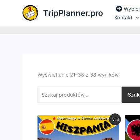
Posorto
Przejdź
Szukaj:
według
Wybie
TripPlanner.pro
do
popularn
Kontakt
treści
Wyświetlanie 21–38 z 38 wyników
Szuk
Pierwotna
Aktualna
-51%
cena
cena
wynosiła:
wynosi:
zł197,00.
zł97,00.