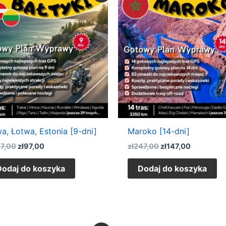
wynosiła:
wynosi:
wynosiła:
wynosi:
zł197,00.
zł97,00.
zł247,00.
zł147,00.
wa, Łotwa, Estonia [9-dni]
Maroko [14-dni]
97,00
zł
97,00
zł
247,00
zł
147,00
Dodaj do koszyka
Dodaj do koszyka