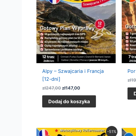
zł247,00.
zł147,00.
Alpy – Szwajcaria i Francja
Por
[12-dni]
zł
1
zł
247,00
zł
147,00
Dodaj do koszyka
Pierwotna
Aktualna
-51%
cena
cena