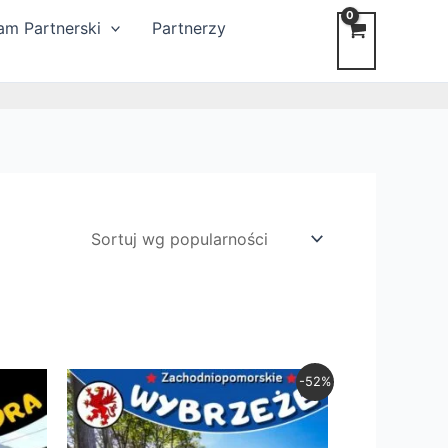
am Partnerski
Partnerzy
Pierwotna
Aktualna
-52%
cena
cena
wynosiła:
wynosi:
zł139,00.
zł67,00.