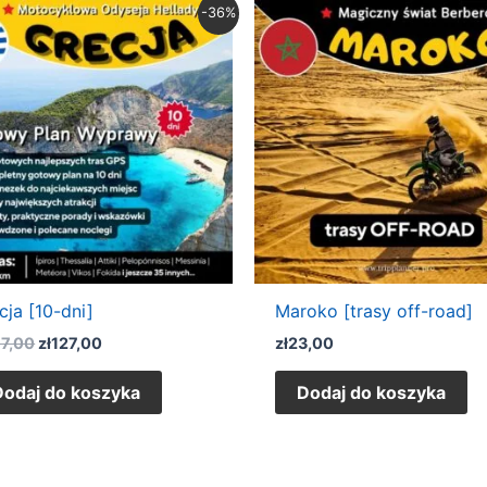
Pierwotna
Aktualna
-36%
cena
cena
wynosiła:
wynosi:
zł197,00.
zł127,00.
cja [10-dni]
Maroko [trasy off-road]
97,00
zł
127,00
zł
23,00
Dodaj do koszyka
Dodaj do koszyka