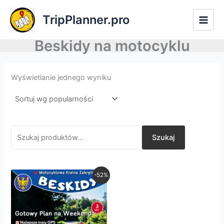
Przejdź
Szukaj:
TripPlanner.pro
do
treści
Beskidy na motocyklu
Wyświetlanie jednego wyniku
Szukaj
Pierwotna
Aktualna
-52%
cena
cena
wynosiła:
wynosi:
zł139,00.
zł67,00.