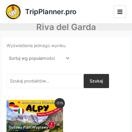
Przejdź
Szukaj:
TripPlanner.pro
do
treści
Riva del Garda
Wyświetlanie jednego wyniku
Szukaj
Pierwotna
Aktualna
-51%
cena
cena
wynosiła:
wynosi:
zł197,00.
zł97,00.