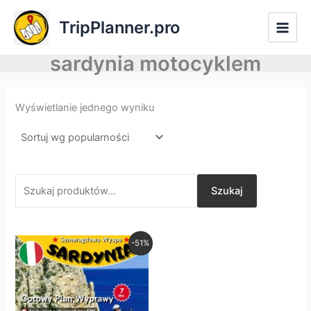
Przejdź
Szukaj:
TripPlanner.pro
do
treści
sardynia motocyklem
Wyświetlanie jednego wyniku
Szukaj
Pierwotna
Aktualna
-51%
cena
cena
wynosiła:
wynosi:
zł197,00.
zł97,00.